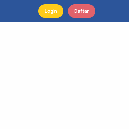
Login
Daftar
Lupa Kata Sandi
n Email Anda
Kirim